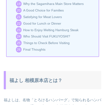
Why the Sagamihara Main Store Matters
A Good Choice for Families
Satisfying for Meat Lovers
Good for Lunch or Dinner
How to Enjoy Melting Hamburg Steak
Who Should Visit FUKUYOSHI?
Things to Check Before Visiting
Final Thoughts
福よし 相模原本店とは？
福よしは、名物「とろけるハンバーグ」で知られるハンバ