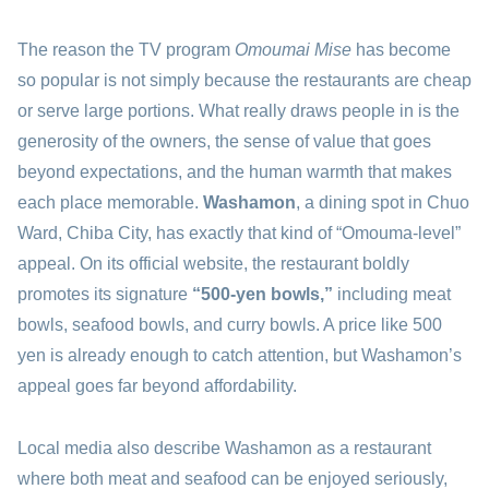
The reason the TV program
Omoumai Mise
has become
so popular is not simply because the restaurants are cheap
or serve large portions. What really draws people in is the
generosity of the owners, the sense of value that goes
beyond expectations, and the human warmth that makes
each place memorable.
Washamon
, a dining spot in Chuo
Ward, Chiba City, has exactly that kind of “Omouma-level”
appeal. On its official website, the restaurant boldly
promotes its signature
“500-yen bowls,”
including meat
bowls, seafood bowls, and curry bowls. A price like 500
yen is already enough to catch attention, but Washamon’s
appeal goes far beyond affordability.
Local media also describe Washamon as a restaurant
where both meat and seafood can be enjoyed seriously,