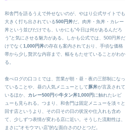
和舎門を語るうえで外せないのが、やはり公式サイトでも
大きく打ち出されている
500円丼
だ。肉丼・魚丼・カレー
丼という並びだけでも、いかにも“今日は何があるんだろ
う”と気にさせる魅力がある。しかも公式では、500円丼だ
けでなく
1,000円丼
の存在も案内されており、手頃な価格
帯から少し贅沢な内容まで、幅をもたせていることがわか
る。
食べログの口コミでは、営業が朝・昼・夜の三部制になっ
ていることや、昼の人気メニューとして
豚丼
が言及されて
いるほか、
カレー500円
や
牛タン丼1,000円
に触れたレビ
ューも見られる。つまり、和舎門は固定メニューを淡々と
回す店というより、その日その日の状況や仕入れも含め
て、少しずつ表情が変わる店に近い。そうした流動性は、
まさに“オモウマい店”的な面白さのひとつだ。