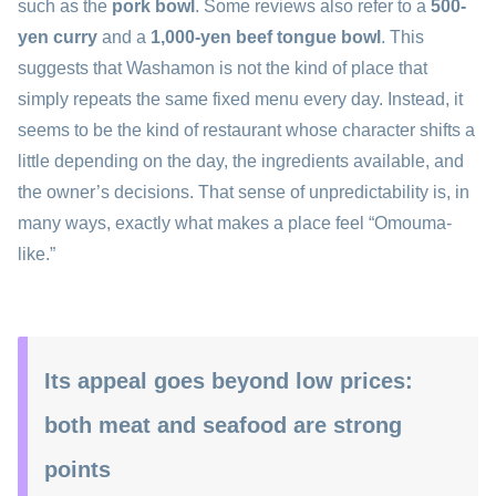
such as the
pork bowl
. Some reviews also refer to a
500-
yen curry
and a
1,000-yen beef tongue bowl
. This
suggests that Washamon is not the kind of place that
simply repeats the same fixed menu every day. Instead, it
seems to be the kind of restaurant whose character shifts a
little depending on the day, the ingredients available, and
the owner’s decisions. That sense of unpredictability is, in
many ways, exactly what makes a place feel “Omouma-
like.”
Its appeal goes beyond low prices:
both meat and seafood are strong
points