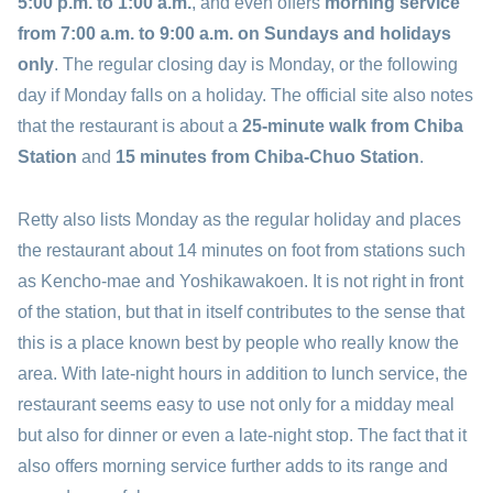
5:00 p.m. to 1:00 a.m.
, and even offers
morning service
from 7:00 a.m. to 9:00 a.m. on Sundays and holidays
only
. The regular closing day is Monday, or the following
day if Monday falls on a holiday. The official site also notes
that the restaurant is about a
25-minute walk from Chiba
Station
and
15 minutes from Chiba-Chuo Station
.
Retty also lists Monday as the regular holiday and places
the restaurant about 14 minutes on foot from stations such
as Kencho-mae and Yoshikawakoen. It is not right in front
of the station, but that in itself contributes to the sense that
this is a place known best by people who really know the
area. With late-night hours in addition to lunch service, the
restaurant seems easy to use not only for a midday meal
but also for dinner or even a late-night stop. The fact that it
also offers morning service further adds to its range and