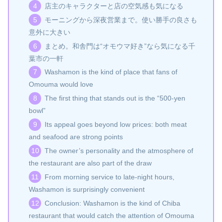
店主のキャラクターと店の空気感も気になる
モーニングから深夜営業まで。使い勝手の良さも
意外に大きい
まとめ。和舎門は“オモウマ好き”なら気になる千
葉市の一軒
Washamon is the kind of place that fans of
Omouma would love
The first thing that stands out is the “500-yen
bowl”
Its appeal goes beyond low prices: both meat
and seafood are strong points
The owner’s personality and the atmosphere of
the restaurant are also part of the draw
From morning service to late-night hours,
Washamon is surprisingly convenient
Conclusion: Washamon is the kind of Chiba
restaurant that would catch the attention of Omouma