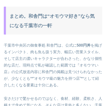
まとめ。和舎門は“オモウマ好き”なら気
になる千葉市の一軒
千葉市中央区の御食事処 和舎門は、公式に
500円丼
を掲げ
るインパクト、肉も魚も扱う実力、幅広い営業スタイル、
そして店主の濃いキャラクターが合わさった、かなり個性
的な店だ。現時点で私が確認した範囲では『オモウマい
店』の公式放送内容に和舎門の掲載は見つけられなかった
が、少なくとも**“オモウマ級の魅力を持つ店”**として紹
介したくなる要素は十分にある。
安さだけで驚かせるのではなく、食材、経験、柔軟さ、人
柄まで含めて気になる。そんな店は意外と多くない。千葉