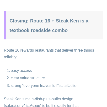
Closing: Route 16 + Steak Ken is a
textbook roadside combo
Route 16 rewards restaurants that deliver three things
reliably:
easy access
clear value structure
strong “everyone leaves full” satisfaction
Steak Ken’s main-dish-plus-buffet design
(salad/curry/rice/soup) is built exactly for that.