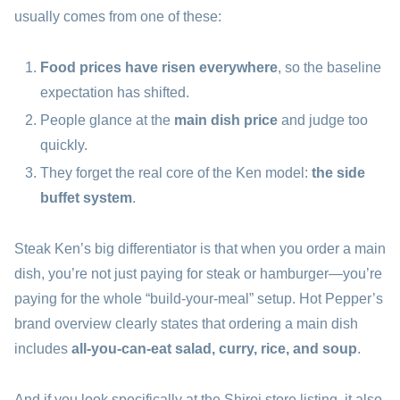
usually comes from one of these:
Food prices have risen everywhere
, so the baseline
expectation has shifted.
People glance at the
main dish price
and judge too
quickly.
They forget the real core of the Ken model:
the side
buffet system
.
Steak Ken’s big differentiator is that when you order a main
dish, you’re not just paying for steak or hamburger—you’re
paying for the whole “build-your-meal” setup. Hot Pepper’s
brand overview clearly states that ordering a main dish
includes
all-you-can-eat salad, curry, rice, and soup
.
And if you look specifically at the Shiroi store listing, it also