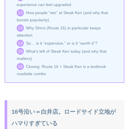
experience can feel upgraded
How people “win” at Steak Ken (and why that
boosts popularity)
Why Shiroi (Route 16) in particular keeps
attention
So… is it “expensive,” or is it “worth it”?
What’s left of Steak Ken today (and why that
matters)
Closing: Route 16 + Steak Ken is a textbook
roadside combo
16号沿い＝白井店。ロードサイド立地が
ハマりすぎている