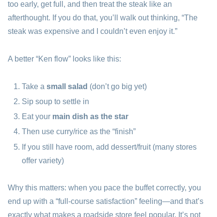
too early, get full, and then treat the steak like an
afterthought. If you do that, you’ll walk out thinking, “The
steak was expensive and I couldn’t even enjoy it.”
A better “Ken flow” looks like this:
Take a
small salad
(don’t go big yet)
Sip soup to settle in
Eat your
main dish as the star
Then use curry/rice as the “finish”
If you still have room, add dessert/fruit (many stores
offer variety)
Why this matters: when you pace the buffet correctly, you
end up with a “full-course satisfaction” feeling—and that’s
exactly what makes a roadside store feel popular. It’s not