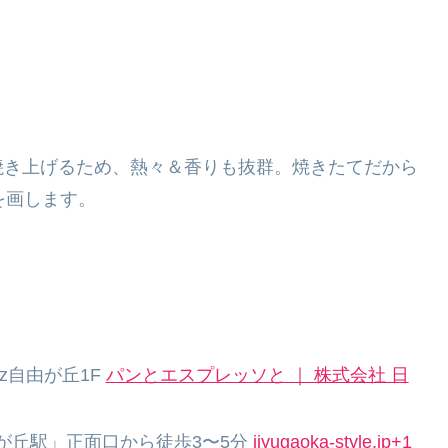
焼き上げるため、熱々＆香りも抜群。焼きたてだから
を画します。
uz自由が丘1F
パンとエスプレッソと ｜ 株式会社 日
が丘駅」正面口から徒歩3〜5分
jiyugaoka-style.jp+1