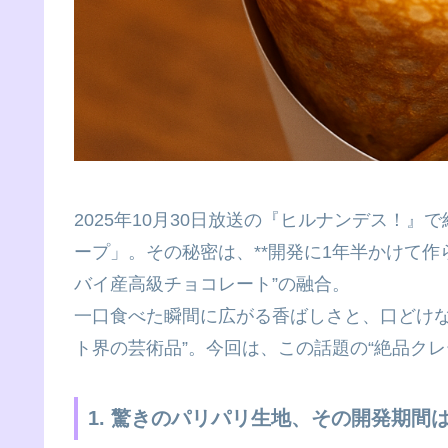
2025年10月30日放送の『ヒルナンデス！
ープ」。その秘密は、**開発に1年半かけて作ら
バイ産高級チョコレート”の融合。
一口食べた瞬間に広がる香ばしさと、口どけな
ト界の芸術品”。今回は、この話題の“絶品ク
1. 驚きのパリパリ生地、その開発期間は