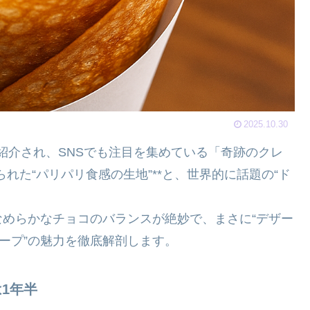
2025.10.30
』で紹介され、SNSでも注目を集めている「奇跡のクレ
れた“パリパリ食感の生地”**と、世界的に話題の“ド
めらかなチョコのバランスが絶妙で、まさに“デザー
レープ”の魅力を徹底解剖します。
1年半